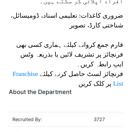
افراد اپلائی کر سکتے ہیں۔
ضروری کاغذات: تعلیمی اسناد، ڈومیسائل،
شناختی کارڈ، تصویر
فارم جمع کروانے کیلئے ہماری کسی بھی
فرنچائز پر تشریف لائیں یا بذریعہ وٹس
ایپ رابطہ کریں۔
Franchise
فرنچائز لسٹ حاصل کرنے کیلئے
پر کلک کریں
List
About the Department
Recruited By:
3727