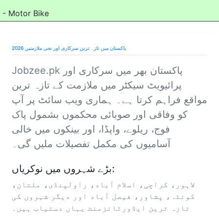
- Motor Bike
پاکستان میں تازہ ترین سرکاری اور نجی ملازمتیں 2026
Jobzee.pk
پاکستان بھر میں سرکاری اور
پرائیویٹ سیکٹر میں ملازمت کے تازہ ترین
مواقع فراہم کرتا ہے۔ ہماری ویب سائٹ پر آپ
کو وفاقی اور صوبائی محکموں بشمول پاک
فوج، ریلوے، واپڈا، اور بینکوں میں خالی
آسامیوں کی مکمل تفصیلات ملیں گی۔
بڑے شہروں میں نوکریاں:
لاہور، کراچی، اسلام آباد، راولپنڈی، ملتان،
کوئٹہ، پشاور، فیصل آباد اور دیگر شہروں کی
تازہ ترین ایڈورٹائزمنٹ یہاں دستیاب ہیں۔