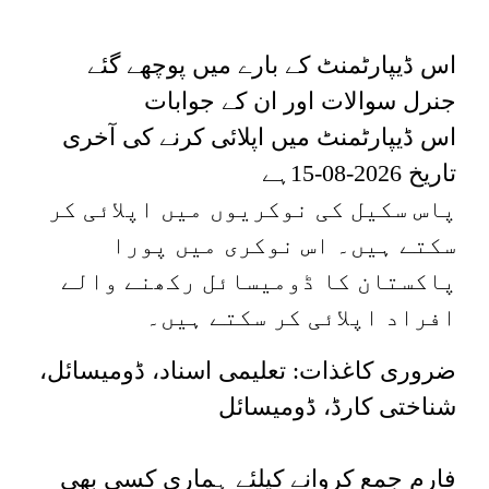
اس ڈیپارٹمنٹ کے بارے میں پوچھے گئے
جنرل سوالات اور ان کے جوابات
اس ڈیپارٹمنٹ میں اپلائی کرنے کی آخری
ہے
2026-08-15
تاریخ
پاس
سکیل
کی نوکریوں میں اپلائی کر
سکتے ہیں۔
اس نوکری میں
پورا
پاکستان
کا ڈومیسائل رکھنے والے
افراد اپلائی کر سکتے ہیں۔
ضروری کاغذات: تعلیمی اسناد، ڈومیسائل،
شناختی کارڈ، ڈومیسائل
فارم جمع کروانے کیلئے ہماری کسی بھی