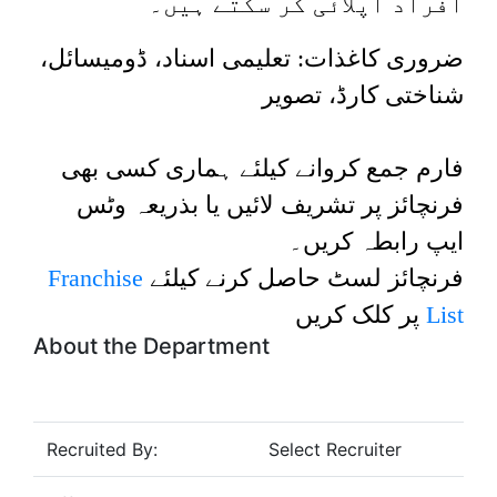
افراد اپلائی کر سکتے ہیں۔
ضروری کاغذات: تعلیمی اسناد، ڈومیسائل،
شناختی کارڈ، تصویر
فارم جمع کروانے کیلئے ہماری کسی بھی
فرنچائز پر تشریف لائیں یا بذریعہ وٹس
ایپ رابطہ کریں۔
Franchise
فرنچائز لسٹ حاصل کرنے کیلئے
پر کلک کریں
List
About the Department
Recruited By:
Select Recruiter