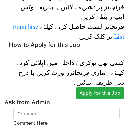
فرنچائز پر تشریف لائیں یا بذریعہ وٹس
ایپ رابطہ کریں۔
Franchise
فرنچائز لسٹ حاصل کرنے کیلئے
پر کلک کریں
List
How to Apply for this Job
کسی بھی نوکری / داخلے میں اپلائی کرنے
کیلئے ہماری فرنچائزز وزٹ کریں یا درج
ذیل طریقہ اپنائیں۔
Apply for this Job
Ask from Admin
Comment Here