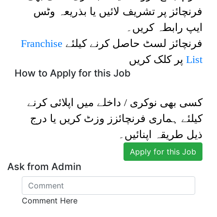
فرنچائز پر تشریف لائیں یا بذریعہ وٹس
ایپ رابطہ کریں۔
Franchise
فرنچائز لسٹ حاصل کرنے کیلئے
پر کلک کریں
List
How to Apply for this Job
کسی بھی نوکری / داخلے میں اپلائی کرنے
کیلئے ہماری فرنچائزز وزٹ کریں یا درج
ذیل طریقہ اپنائیں۔
Apply for this Job
Ask from Admin
Comment Here