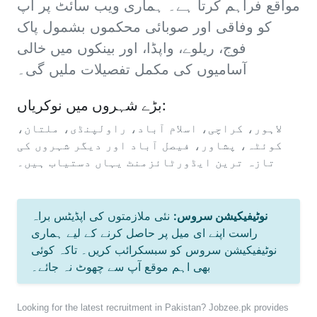
مواقع فراہم کرتا ہے۔ ہماری ویب سائٹ پر آپ
کو وفاقی اور صوبائی محکموں بشمول پاک
فوج، ریلوے، واپڈا، اور بینکوں میں خالی
آسامیوں کی مکمل تفصیلات ملیں گی۔
بڑے شہروں میں نوکریاں:
لاہور، کراچی، اسلام آباد، راولپنڈی، ملتان،
کوئٹہ، پشاور، فیصل آباد اور دیگر شہروں کی
تازہ ترین ایڈورٹائزمنٹ یہاں دستیاب ہیں۔
نوٹیفیکیشن سروس:
نئی ملازمتوں کی اپڈیٹس براہ
راست اپنے ای میل پر حاصل کرنے کے لیے ہماری
نوٹیفیکیشن سروس کو سبسکرائب کریں۔ تاکہ کوئی
بھی اہم موقع آپ سے چھوٹ نہ جائے۔
Looking for the latest recruitment in Pakistan? Jobzee.pk provides