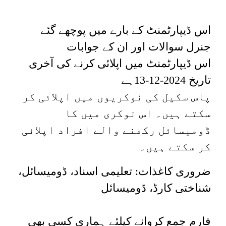
اس ڈیپارٹمنٹ کے بارے میں پوچھے گئے
جنرل سوالات اور ان کے جوابات
اس ڈیپارٹمنٹ میں اپلائی کرنے کی آخری
ہے
2024-12-13
تاریخ
پاس
سکیل
کی نوکریوں میں اپلائی کر
سکتے ہیں۔
اس نوکری میں
کا
ڈومیسائل رکھنے والے افراد اپلائی
کر سکتے ہیں۔
ضروری کاغذات: تعلیمی اسناد، ڈومیسائل،
شناختی کارڈ، ڈومیسائل
فارم جمع کروانے کیلئے ہماری کسی بھی