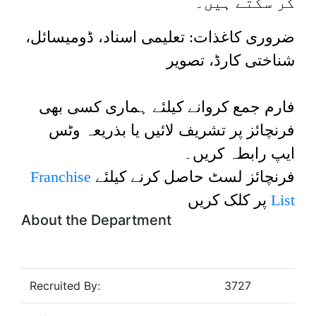
کر سکتے ہیں۔
ضروری کاغذات: تعلیمی اسناد، ڈومیسائل،
شناختی کارڈ، تصویر
فارم جمع کروانے کیلئے ہماری کسی بھی
فرنچائز پر تشریف لائیں یا بذریعہ وٹس
ایپ رابطہ کریں۔
Franchise
فرنچائز لسٹ حاصل کرنے کیلئے
پر کلک کریں
List
About the Department
Recruited By:
3727